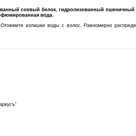
ованный соевый белок, гидролизованный пшеничный б
парфюмированная вода.
. Отожмите излишки воды с волос. Равномерно распред
Маркусъ"