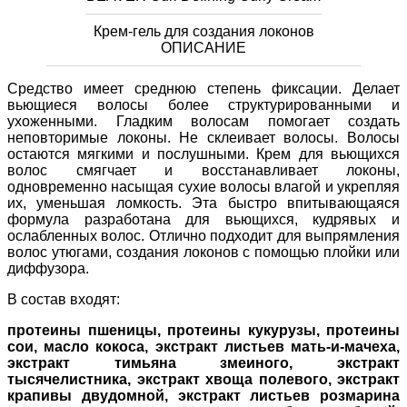
Крем-гель для создания локонов
ОПИСАНИЕ
Средство имеет среднюю степень фиксации. Делает
вьющиеся волосы более структурированными и
ухоженными. Гладким волосам помогает создать
неповторимые локоны. Не склеивает волосы. Волосы
остаются мягкими и послушными.
Крем для вьющихся
волос смягчает и восстанавливает локоны,
одновременно насыщая сухие волосы влагой и укрепляя
их, уменьшая ломкость. Эта быстро впитывающаяся
формула разработана для вьющихся, кудрявых и
ослабленных волос.
Отлично подходит для выпрямления
волос утюгами, создания локонов с помощью плойки или
диффузора.
В состав входят:
протеины пшеницы, протеины кукурузы, протеины
сои, масло кокоса, экстракт листьев мать-и-мачеха,
экстракт тимьяна змеиного, экстракт
тысячелистника, экстракт хвоща полевого, экстракт
крапивы двудомной, экстракт листьев розмарина