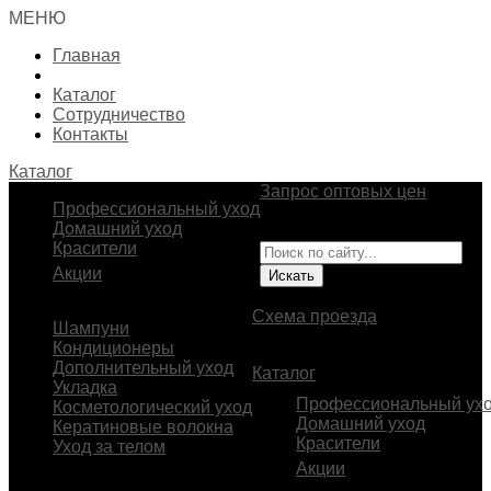
МЕНЮ
Главная
Каталог
Сотрудничество
Контакты
Каталог
Запрос оптовых цен
Профессиональный уход
Импортер и эксклюзивный
Домашний уход
представитель BEAVER
Красители
Акции
В.О., 23-я линия, д. 2
Схема проезда
Шампуни
Кондиционеры
Дополнительный уход
Каталог
Укладка
Профессиональный ух
Косметологический уход
Домашний уход
Кератиновые волокна
Красители
Уход за телом
Акции