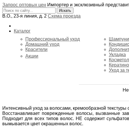
Запрос оптовых цен
Импортер и эксклюзивный представ
В.О., 23-я линия, д. 2
Схема проезда
Каталог
Профессиональный уход
Шампуни
Домашний уход
Кондици
Красители
Дополнит
Укладка
Акции
Косметол
Кератино
Уход за 
Не
Интенсивный уход за волосами, кремообразной текстуры 
Восстанавливает поврежденные волосы, вызванные завив
Подходит для всех типов волос. НЕ содержит сульфато
вымывается цвет окрашенных волос.