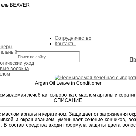
итель BEAVER
Сотрудничество
Контакты
онеры
ельный уход
Пр
огический уход
вые волокна
телом
Argan Oil Leave in Conditioner
смываемая лечебная сыворотка с маслом арганы и керати
ОПИСАНИЕ
с маслом арганы и кератином. Защищает от загрязнения ок
кой и окрашиванием, уменьшает сечение кончиков, возв
в. В состав средства входит формула защиты цвета во