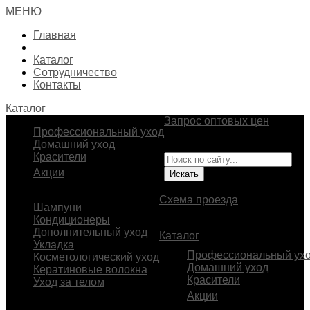
МЕНЮ
Главная
Каталог
Сотрудничество
Контакты
Каталог
Запрос оптовых цен
Профессиональный уход
Импортер и эксклюзивный
Домашний уход
представитель BEAVER
Красители
Акции
В.О., 23-я линия, д. 2
Схема проезда
Шампуни
Кондиционеры
Дополнительный уход
Каталог
Укладка
Профессиональный ух
Косметологический уход
Домашний уход
Кератиновые волокна
Красители
Уход за телом
Акции