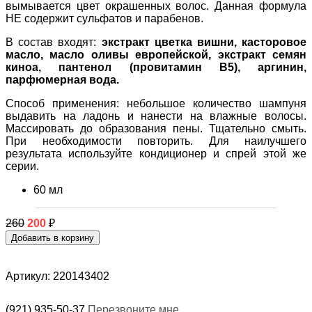
вымывается цвет окрашенных волос. Данная формула
НЕ содержит сульфатов и парабенов.
В состав входят:
экстракт цветка вишни, касторовое
масло, масло оливы европейской, экстракт семян
киноа, пантенол (провитамин В5), аргинин,
парфюмерная вода.
Способ применения: небольшое количество шампуня
выдавить на ладонь и нанести на влажные волосы.
Массировать до образования пены. Тщательно смыть.
При необходимости повторить. Для наилучшего
результата используйте кондиционер и спрей этой же
серии.
60 мл
260
200
₽
Артикул: 220143402
(921) 935-50-37
Перезвоните мне