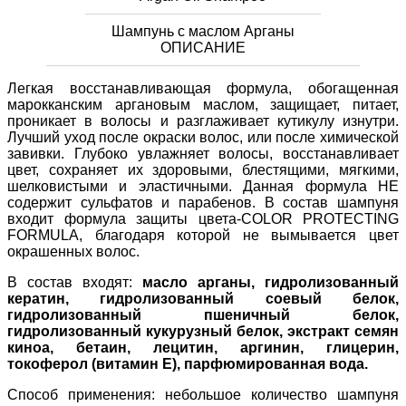
Шампунь с маслом Арганы
ОПИСАНИЕ
Легкая восстанавливающая формула, обогащенная
марокканским аргановым маслом, защищает, питает,
проникает в волосы и разглаживает кутикулу изнутри.
Лучший уход после окраски волос, или после химической
завивки. Глубоко увлажняет волосы, восстанавливает
цвет, сохраняет их здоровыми, блестящими, мягкими,
шелковистыми и эластичными. Данная формула НЕ
содержит сульфатов и парабенов. В состав шампуня
входит формула защиты цвета-COLOR PROTECTING
FORMULA, благодаря которой не вымывается цвет
окрашенных волос.
В состав входят:
масло арганы, гидролизованный
кератин, гидролизованный соевый белок,
гидролизованный пшеничный белок,
гидролизованный кукурузный белок, экстракт семян
киноа, бетаин, лецитин, аргинин, глицерин,
токоферол (витамин Е), парфюмированная вода.
Способ применения: небольшое количество шампуня