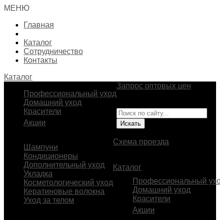
МЕНЮ
Главная
Каталог
Сотрудничество
Контакты
Каталог
Запрос оптовых цен
Профессиональный уход
Импортер и эксклюзивный
Домашний уход
представитель BEAVER
Красители
Акции
В.О., 23-я линия, д. 2
Схема проезда
Шампуни
Кондиционеры
Дополнительный уход
Каталог
Укладка
Профессиональный ух
Косметологический уход
Домашний уход
Кератиновые волокна
Красители
Уход за телом
Акции