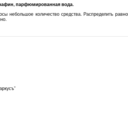
арафин, парфюмированная вода.
осы небольшое количество средства. Распределить равн
но.
Маркусъ"