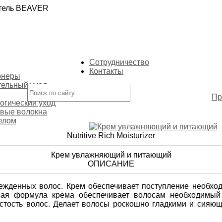
итель BEAVER
Сотрудничество
Контакты
онеры
ельный уход
Пр
огический уход
вые волокна
телом
Nutritive Rich Moisturizer
Крем увлажняющий и питающий
ОПИСАНИЕ
ежденных волос. Крем обеспечивает поступление необхо
ная формула крема обеспечивает волосам необходимый
стость волос. Делает волосы роскошно гладкими и сияющ