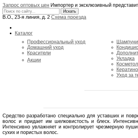
Запрос оптовых цен
Импортер и эксклюзивный представ
В.О., 23-я линия, д. 2
Схема проезда
Каталог
Профессиональный уход
Шампуни
Домашний уход
Кондици
Красители
Дополнит
Укладка
Акции
Косметол
Кератино
Уход за 
Средство разработано специально для уставших и повр
волос и придает им шелковистость и блеск. Интенсив
Интенсивно увлажняет и контролирует чрезмерную пуши
сухих и пористых волос.