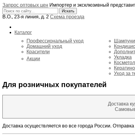
Запрос оптовых цен
Импортер и эксклюзивный представ
В.О., 23-я линия, д. 2
Схема проезда
Каталог
Профессиональный уход
Шампуни
Домашний уход
Кондици
Красители
Дополнит
Укладка
Акции
Косметол
Кератино
Уход за 
Для розничных покупателей
Доставка ку
Самовыво
Доставка осуществляется во все города России. Отправка 