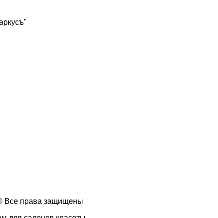
Маркусъ"
 © Все права защищены
ом для салонов красоты