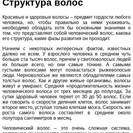
Структура волос
Красивые и здоровые волосы – предмет гордости любого
человека, но, чтобы правильно за ними ухаживать,
необходимо обладать хотя бы основными знаниями о
том, что представляет собой человеческий волос, какова
его структура, какие фазы развития он проходит.
Начнем с некоторых интересных фактов, известных
далеко не всем. У взрослого человека в среднем чуть
больше ста тысяч волос, причем у светловолосых людей
их больше всего, но они самые тонкие. А самыми
густыми волосами могут похвастаться рыжеволосые
люди. Черноволосые же являются обладателями самых
толстых волос. Как и другие живые организмы, волосы
живут и умирают. Средняя «продолжительность жизни»
человеческого волоса от трех месяцев до полугода. За
сутки здоровый человек теряет от 30 до 50 волос. Если
же говорить о скорости деления клеток, волос занимает
второе место, уступая только клеткам мозга. Скорость же
роста самого волоса составляет в среднем около
полутора сантиметров в месяц.
Человеческий волос – это очень сложная система,