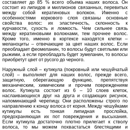
составляет до 85 % всего объема наших волоса. Он
состоит из липидов и миллионов связанных, перевитых
между собой кератиновых волокон. Именно с
особенностями коркового слоя связаны основные
свойства волос: их эластичность, склонность к
курчавости, сухость и ломкость. Чем сильнее связь
между кератиновыми волокнами, тем прочнее волос.
Кроме того, именно в кортексе находятся клетки –
меланоциты – отвечающие за цвет наших волос. Если
преобладает феомеланин, то волосы будут светлыми или
рыжими, а если преобладать будет эумеланин, то волосы
приобретут цвет от русого до черного.
Наружный слой – кутикула (покровный или чешуйчатый
слой) – выполняет для наших волос, прежде всего,
защитную, оберегающую функцию, препятствуя
механическим, химическим и прочим повреждениям
волос. Кутикула состоит из 6 – 10 слоев клеток,
наслаивающихся друг на друга и создающих рисунок,
напоминающий черепицу. Они расположены строго по
направлению к концу волоса от корня. Между чешуйками
кутикулы есть тонкая липидная прослойка,
предохраняющая их пот повреждения и высыхания.
Если кутикула достаточно плотно прилегает к стволу
волоса, то мы можем похвастаться блестящими и