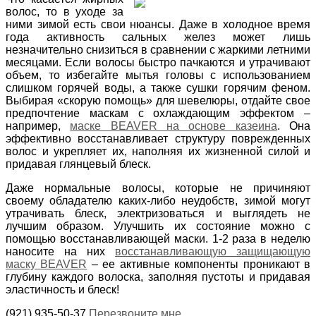
волос, то в уходе за
ними зимой есть свои нюансы. Даже в холодное время
года активность сальных желез может лишь
незначительно снизиться в сравнении с жаркими летними
месяцами. Если волосы быстро пачкаются и утрачивают
объем, то избегайте мытья головы с использованием
слишком горячей воды, а также сушки горячим феном.
Выбирая «скорую помощь» для шевелюры, отдайте свое
предпочтение маскам с охлаждающим эффектом –
например,
маске BEAVER на основе казеина
. Она
эффективно восстанавливает структуру поврежденных
волос и укрепляет их, наполняя их жизненной силой и
придавая глянцевый блеск.
Даже нормальные волосы, которые не причиняют
своему обладателю каких-либо неудобств, зимой могут
утрачивать блеск, электризоваться и выглядеть не
лучшим образом. Улучшить их состояние можно с
помощью восстанавливающей маски. 1-2 раза в неделю
наносите на них
восстанавливающую защищающую
маску BEAVER
– ее активные компоненты проникают в
глубину каждого волоска, заполняя пустоты и придавая
эластичность и блеск!
(921) 935-50-37
Перезвоните мне