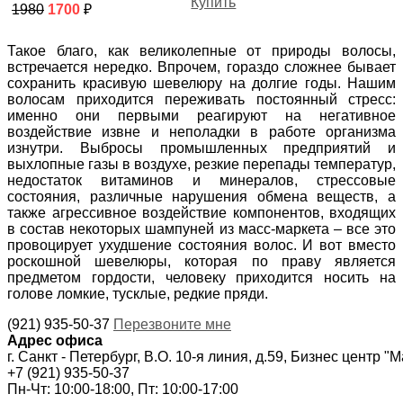
Купить
1980
1700
₽
Такое благо, как великолепные от природы волосы,
встречается нередко. Впрочем, гораздо сложнее бывает
сохранить красивую шевелюру на долгие годы. Нашим
волосам приходится переживать постоянный стресс:
именно они первыми реагируют на негативное
воздействие извне и неполадки в работе организма
изнутри. Выбросы промышленных предприятий и
выхлопные газы в воздухе, резкие перепады температур,
недостаток витаминов и минералов, стрессовые
состояния, различные нарушения обмена веществ, а
также агрессивное воздействие компонентов, входящих
в состав некоторых шампуней из масс-маркета – все это
провоцирует ухудшение состояния волос. И вот вместо
роскошной шевелюры, которая по праву является
предметом гордости, человеку приходится носить на
голове ломкие, тусклые, редкие пряди.
(921) 935-50-37
Перезвоните мне
Адрес офиса
г. Санкт - Петербург, В.О. 10-я линия, д.59, Бизнес центр "
+7 (921) 935-50-37
Пн-Чт: 10:00-18:00, Пт: 10:00-17:00