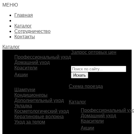
МЕНЮ
Главная
Каталог
Сотрудничество
Контакты
Каталог
Запрос оптовых цен
Профессиональный уход
Импортер и эксклюзивный
Домашний уход
представитель BEAVER
Красители
Акции
В.О., 23-я линия, д. 2
Схема проезда
Шампуни
Кондиционеры
Дополнительный уход
Каталог
Укладка
Профессиональный ух
Косметологический уход
Домашний уход
Кератиновые волокна
Красители
Уход за телом
Акции