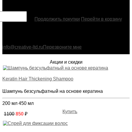
Товар добавлен
Продолжить покупки
Перейти в корзину
info@creative-ltd.ru
Перезвоните мне
Акции и скидки
Keratin Hair Thickening Shampoo
Шампунь безсульфатный на основе кератина
200 мл
450 мл
Купить
1100
850
₽