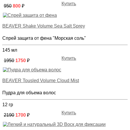
Купить
950
800
₽
BEAVER Shake Volume Sea Salt Sprey
Спрей защита от фена "Морская соль"
145 мл
Купить
1950
1750
₽
BEAVER Tousled Volume Cloud Mist
Пудра для объема волос
12 гр
Купить
2190
1700
₽